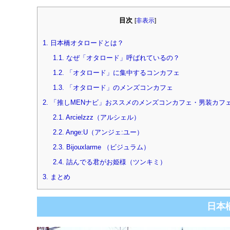
目次
[
非表示
]
1.
日本橋オタロードとは？
1.1.
なぜ「オタロード」呼ばれているの？
1.2.
「オタロード」に集中するコンカフェ
1.3.
「オタロード」のメンズコンカフェ
2.
「推しMENナビ」おススメのメンズコンカフェ・男装カフ
2.1.
Arcielzzz（アルシェル）
2.2.
Ange:U（アンジェ:ユー）
2.3.
Bijouxlarme （ビジュラム）
2.4.
詰んでる君がお姫様（ツンキミ）
3.
まとめ
日本