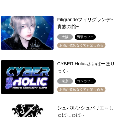
Filigrandeフィリグランデ~
貴族の館~
大阪
男装カフェ
お酒が飲めなくても楽しめる
CYBER Holic-さいばーほり
っく-
東京
コンカフェ
お酒が飲めなくても楽しめる
シュバルツシュバリエ～し
ゅばしゅば～