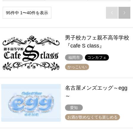
95件中 1〜40件を表示


男子校カフェ親不高等学校
『cafe S class』
福岡市
コンカフェ
かっこいい
名古屋メンズエッグ～egg
～
愛知
お酒が飲めなくても楽しめる