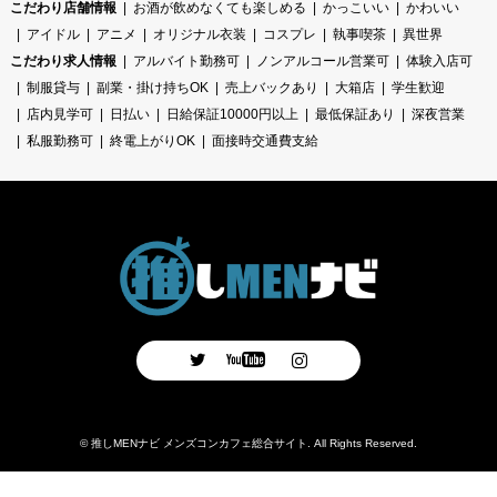
こだわり店舗情報
お酒が飲めなくても楽しめる
かっこいい
かわいい
アイドル
アニメ
オリジナル衣装
コスプレ
執事喫茶
異世界
こだわり求人情報
アルバイト勤務可
ノンアルコール営業可
体験入店可
制服貸与
副業・掛け持ちOK
売上バックあり
大箱店
学生歓迎
店内見学可
日払い
日給保証10000円以上
最低保証あり
深夜営業
私服勤務可
終電上がりOK
面接時交通費支給
Twitter
Facebook
Instagram
©
推しMENナビ メンズコンカフェ総合サイト
. All Rights Reserved.