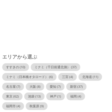
東京
コンカフェ
お酒が飲めなくても楽しめる


エリアから選ぶ
すすきの
(10)
ミナミ（千日前通北側）
(37)
ミナミ（日本橋オタロード）
(6)
三宮
(4)
北海道
(11)
名古屋
(7)
大阪
(8)
愛知
(7)
新宿
(37)
東京
(62)
池袋
(13)
神戸
(1)
福岡
(4)
福岡市
(4)
秋葉原
(9)