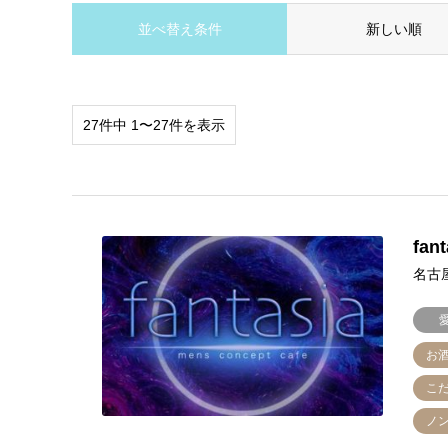
並べ替え条件
新しい順
27件中 1〜27件を表示
fant
名古屋
お
こ
ノ