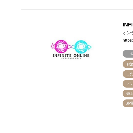
INF
オン
https
お
こ
ノ
売
終電