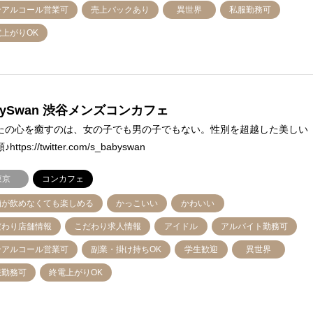
ンアルコール営業可
売上バックあり
異世界
私服勤務可
上がりOK
bySwan 渋谷メンズコンカフェ
たの心を癒すのは、女の子でも男の子でもない。性別を超越した美しい
https://twitter.com/s_babyswan
東京
コンカフェ
酒が飲めなくても楽しめる
かっこいい
かわいい
だわり店舗情報
こだわり求人情報
アイドル
アルバイト勤務可
ンアルコール営業可
副業・掛け持ちOK
学生歓迎
異世界
服勤務可
終電上がりOK