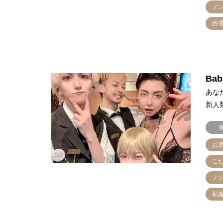
ノ
終電
Ba
あな
新人類♪
お
こ
ノ
私