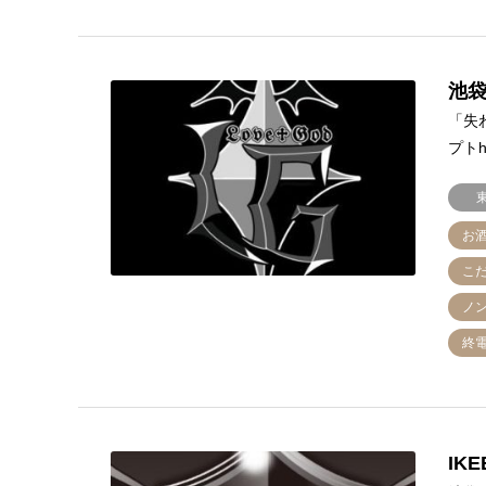
池袋
「失
プトhtt
お
こ
ノ
終電
IK