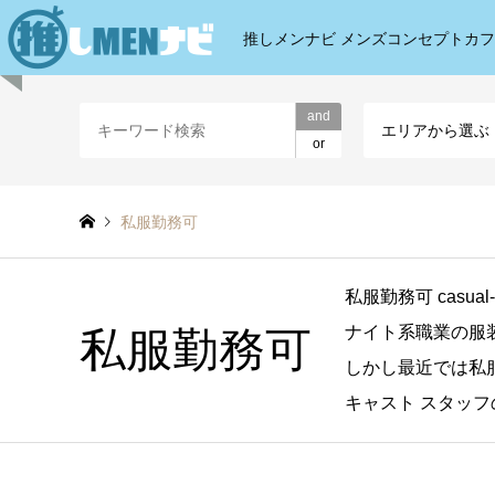
推しメンナビ メンズコンセプトカ
and
エリアから選ぶ
or
私服勤務可
私服勤務可 casual-d
ナイト系職業の服
私服勤務可
しかし最近では私
キャスト スタッ