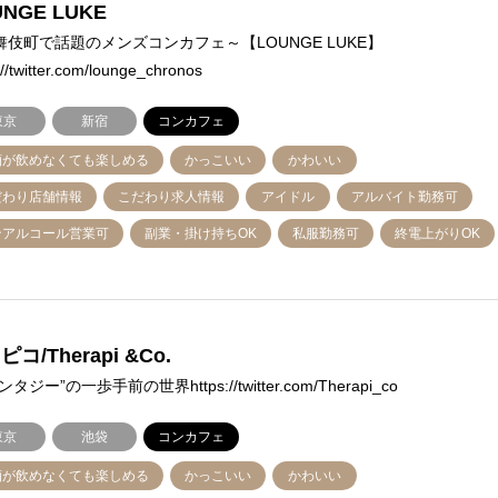
UNGE LUKE
舞伎町で話題のメンズコンカフェ～【LOUNGE LUKE】
://twitter.com/lounge_chronos
東京
新宿
コンカフェ
酒が飲めなくても楽しめる
かっこいい
かわいい
だわり店舗情報
こだわり求人情報
アイドル
アルバイト勤務可
ンアルコール営業可
副業・掛け持ちOK
私服勤務可
終電上がりOK
コ/Therapi &Co.
タジー”の一歩手前の世界https://twitter.com/Therapi_co
東京
池袋
コンカフェ
酒が飲めなくても楽しめる
かっこいい
かわいい