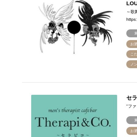
LO
～歌
https
お
こ
ノ
セラピ
“ファン
お