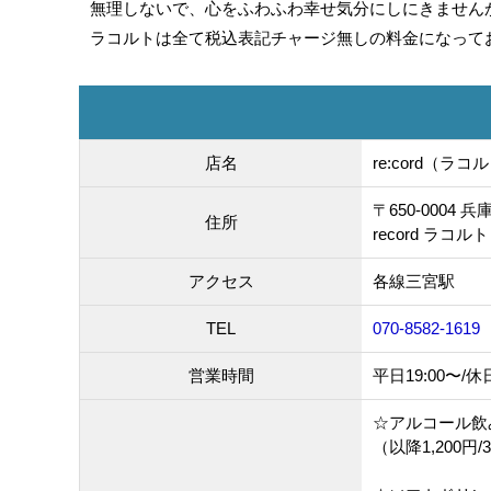
無理しないで、心をふわふわ幸せ気分にしにきません
ラコルトは全て税込表記チャージ無しの料金になって
店名
re:cord
（ラコル
〒650-0004
住所
record ラコ
アクセス
各線三宮駅
TEL
070-8582-1619
営業時間
平日19:00〜/休日
☆アルコール飲み
（以降1,200