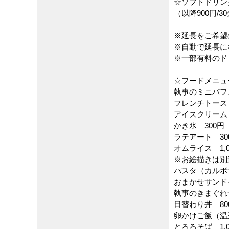
☆ソフトドリンク
（以降900円
※延長をご希望
※自動で延長に
※一部有料のド
☆フードメニュ
執事のミニパフェ
フレンチトースト
アイスクリーム 
かき氷 300円
ラテアート 30
オムライス 1,0
※お絵描きは別途
パスタ（カルボナ
おまかせサンドイ
執事のきまぐれ一
日替わり丼 80
卵かけご飯（温
とろろそば 1,0