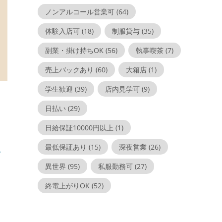
ノンアルコール営業可
(64)
体験入店可
(18)
制服貸与
(35)
副業・掛け持ちOK
(56)
執事喫茶
(7)
売上バックあり
(60)
大箱店
(1)
学生歓迎
(39)
店内見学可
(9)
日払い
(29)
日給保証10000円以上
(1)
し
最低保証あり
(15)
深夜営業
(26)
異世界
(95)
私服勤務可
(27)
終電上がりOK
(52)