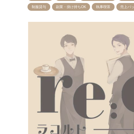
制服貸与
副業・掛け持ちOK
執事喫茶
売上バ