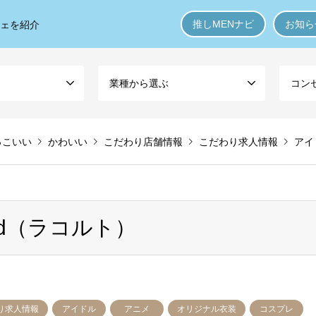
推しMENナビ
お知ら
フェを紹介
業種から選ぶ
コン
っこいい
かわいい
こだわり店舗情報
こだわり求人情報
アイ
cord（ラコルト）
り求人情報
アイドル
アニメ
オリジナル衣装
コスプレ