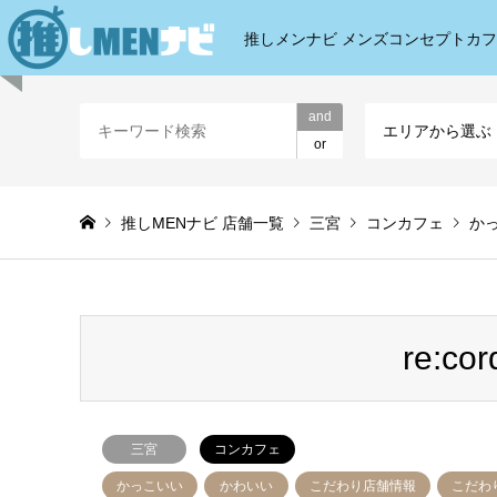
推しメンナビ メンズコンセプトカ
and
エリアから選ぶ
or
推しMENナビ 店舗一覧
三宮
コンカフェ
か
re:
三宮
コンカフェ
かっこいい
かわいい
こだわり店舗情報
こだわ