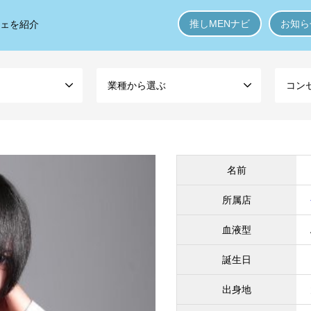
推しMENナビ
お知ら
フェを紹介
業種から選ぶ
コン
名前
所属店
血液型
誕生日
出身地