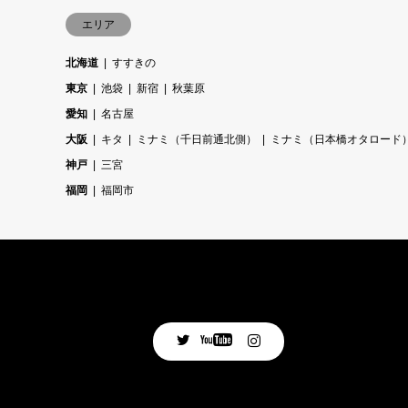
エリア
北海道
すすきの
東京
池袋
新宿
秋葉原
愛知
名古屋
大阪
キタ
ミナミ（千日前通北側）
ミナミ（日本橋オタロード
神戸
三宮
福岡
福岡市
Twitter
Facebook
Instagram