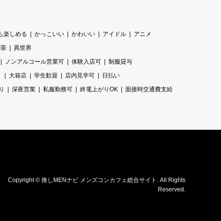
も楽しめる
かっこいい
かわいい
アイドル
アニメ
喫茶
異世界
ノンアルコール営業可
体験入店可
制服貸与
り
大箱店
学生歓迎
店内見学可
日払い
り
深夜営業
私服勤務可
終電上がりOK
面接時交通費支給
Copyright
©
推しMENナビ メンズコンカフェ総合サイト
. All Rights
Reserved.