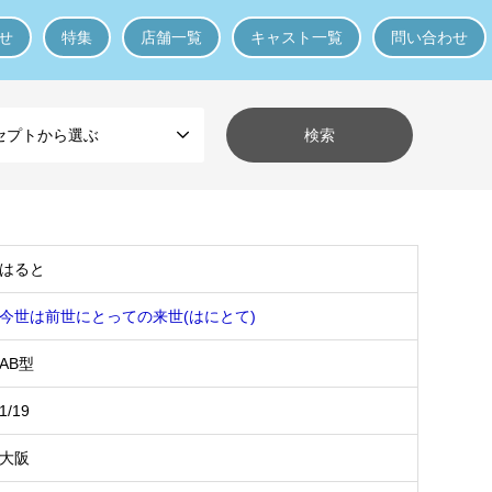
せ
特集
店舗一覧
キャスト一覧
問い合わせ
セプトから選ぶ
はると
今世は前世にとっての来世(はにとて)
AB型
1/19
大阪